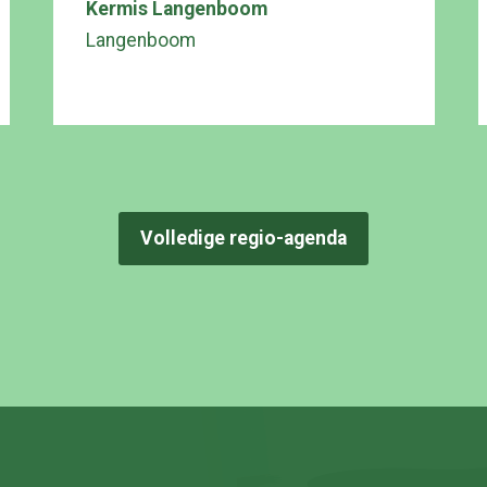
Kermis Langenboom
Langenboom
Volledige regio-agenda