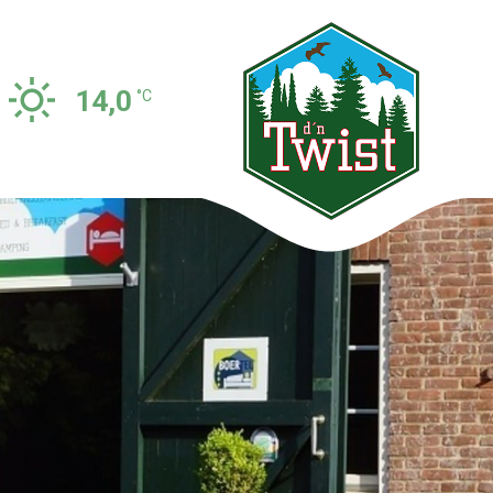
14,0
°C